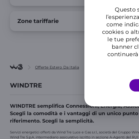
Questo s
l’esperienz
Zone tariffarie
come indic
cookies o alt
le tue pref
banner cl
continuerà 
Offerte Estero Da Italia
Tariffe satellitari
WINDTRE
WINDTRE semplifica Connessioni, Energia, Assicu
Scegli la comodità e i vantaggi di un unico punto
riferimento. Scegli la semplicità.
Servizi energetici offerti da Wind Tre Luce e Gas s.r.l., società del Gruppo Win
Wind Tre S.p.A. intermediario assicurativo iscritto in sezione A-Agenti del RUI