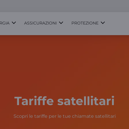
RGIA
ASSICURAZIONI
PROTEZIONE
Tariffe satellitari
Scopri le tariffe per le tue chiamate satellitari