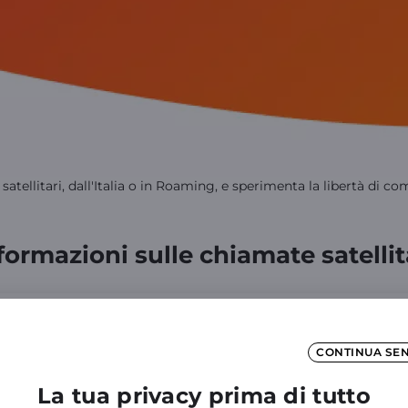
 satellitari, dall'Italia o in Roaming, e sperimenta la libertà di c
formazioni sulle chiamate satellit
ari
CONTINUA SE
La tua privacy prima di tutto
itari