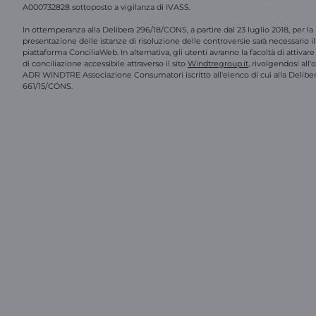
A000732828 sottoposto a vigilanza di IVASS.
In ottemperanza alla Delibera 296/18/CONS, a partire dal 23 luglio 2018, per la
presentazione delle istanze di risoluzione delle controversie sarà necessario il 
piattaforma ConciliaWeb. In alternativa, gli utenti avranno la facoltà di attivar
di conciliazione accessibile attraverso il sito
Windtregroup.it
, rivolgendosi all
ADR WINDTRE Associazione Consumatori iscritto all'elenco di cui alla Delibe
661/15/CONS.