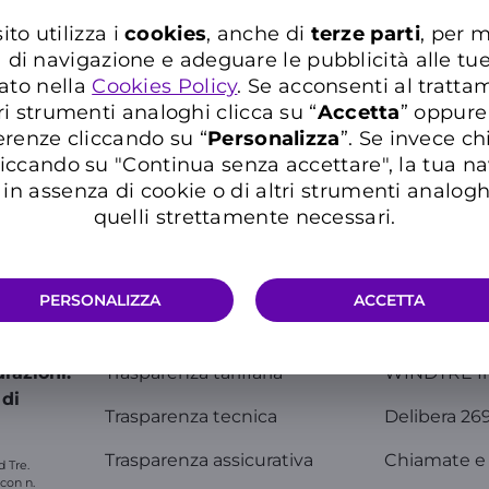
ito utilizza i
cookies
, anche di
terze parti
, per m
a di navigazione e adeguare le pubblicità alle tu
ato nella
Cookies Policy
. Se acconsenti al trattam
ri strumenti analoghi clicca su “
Accetta
” oppure
erenze cliccando su “
P
ersonalizza
”. Se invece c
iccando su "Continua senza accettare", la tua n
in assenza di cookie o di altri strumenti analogh
quelli strettamente necessari.
Info Utili
Comunic
PERSONALIZZA
ACCETTA
razioni.
Trasparenza tariffaria
WINDTRE I
 di
Trasparenza tecnica
Delibera 26
Trasparenza assicurativa
Chiamate e 
d Tre.
 con n.