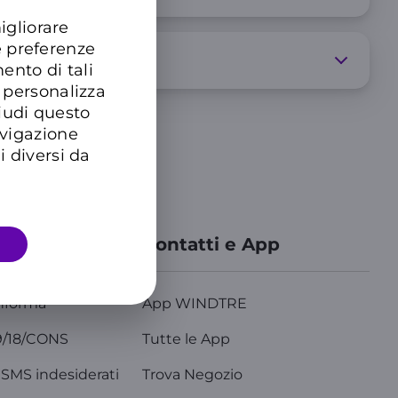
igliorare
e preferenze
ento di tali
 personalizza
hiudi questo
avigazione
i diversi da
azioni
Contatti e App
nforma
App WINDTRE
9/18/CONS
Tutte le App
SMS indesiderati
Trova Negozio