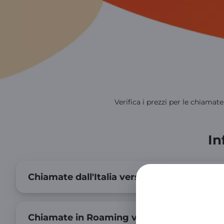
Verifica i prezzi per le chiamate
In
Chiamate dall'Italia verso i prefissi satellit
Chiamate in Roaming verso i prefissi satell