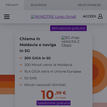
PRIVATI
BUSINESS
NEOCONNESSI
ACCEDI
Attivazione gratuita
Chiama in
Moldavia e naviga
in 5G
200 GIGA in 5G
300 Minuti verso la Moldavia
16,4 GIGA extra in Unione Europea
50 SMS
Minuti nazionali illimitati
10
,99 €
al mese
Spedizione gratuita