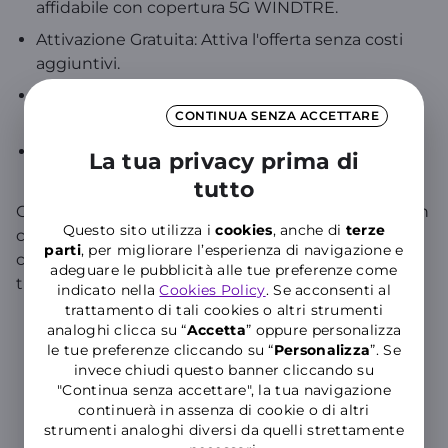
affidabile con copertura 5G WINDTRE.
Attivazione Gratuita: Attiva l'offerta senza costi
aggiuntivi.
Spedizione Veloce: Ricevi la SIM a casa entro 2
CONTINUA SENZA ACCETTARE
giorni lavorativi.
Assistenza Dedicata: Supporto clienti disponibile
La tua privacy prima di
per informazioni e chiarimenti in 4 lingue.
tutto
Con
Call Your Country Special Moldavia
, restare in
Questo sito utilizza i
cookies
, anche di
terze
contatto con i tuoi cari in Moldavia non è mai stato
parti
, per migliorare l’esperienza di navigazione e
così semplice e conveniente. Attiva subito e goditi
adeguare le pubblicità alle tue preferenze come
tutti i vantaggi di WINDTRE!
indicato nella
Cookies Policy
. Se acconsenti al
trattamento di tali cookies o altri strumenti
analoghi clicca su “
Accetta
” oppure personalizza
DETTAGLI OFFERTA
le tue preferenze cliccando su “
P
ersonalizza
”. Se
invece chiudi questo banner cliccando su
"Continua senza accettare", la tua navigazione
Acquista online in pochi passi
continuerà in assenza di cookie o di altri
strumenti analoghi diversi da quelli strettamente