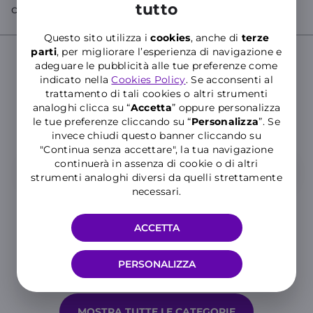
tutto
con WILL!
Questo sito utilizza i
cookies
, anche di
terze
parti
, per migliorare l’esperienza di navigazione e
adeguare le pubblicità alle tue preferenze come
indicato nella
Cookies Policy
. Se acconsenti al
Cerca nelle Domande Frequenti del
trattamento di tali cookies o altri strumenti
Supporto WINDTRE
analoghi clicca su “
Accetta
” oppure personalizza
Inserisci almeno tre caratteri per cercare nelle FAQ
le tue preferenze cliccando su “
P
ersonalizza
”. Se
invece chiudi questo banner cliccando su
"Continua senza accettare", la tua navigazione
continuerà in assenza di cookie o di altri
strumenti analoghi diversi da quelli strettamente
necessari.
ACCETTA
PERSONALIZZA
Hai ancora bisogno di aiuto?
MOSTRA TUTTE LE CATEGORIE