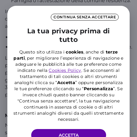
Famiglia o l’attestazione della comune residenza.
In caso di presenza di un delegato, in aggiunta a
CONTINUA SENZA ACCETTARE
quanto sopra elencato, dovranno essere allegati
anche:
La tua privacy prima di
Documento di identità del delegato;
tutto
Documento di delega, tutorato o procura notarile.
Questo sito utilizza i
cookies
, anche di
terze
L’agevolazione decorre, qualora ne sussistano i
parti
, per migliorare l’esperienza di navigazione e
adeguare le pubblicità alle tue preferenze come
presupposti, dalla data di ricezione dell’istanza da
indicato nella
Cookies Policy
. Se acconsenti al
parte di Wind Tre. Le richieste di adesione saranno
trattamento di tali cookies o altri strumenti
gestite tempestivamente e comunque non oltre
analoghi clicca su “
Accetta
” oppure personalizza
30 giorni dalla ricezione della documentazione
le tue preferenze cliccando su “
P
ersonalizza
”. Se
prevista.
invece chiudi questo banner cliccando su
"Continua senza accettare", la tua navigazione
continuerà in assenza di cookie o di altri
strumenti analoghi diversi da quelli strettamente
Misure per servizi di rete Mobile
necessari.
Nei casi di cecità parziale/totale e/o
sordità, la richiesta per accedere all’agevolazione
ACCETTA