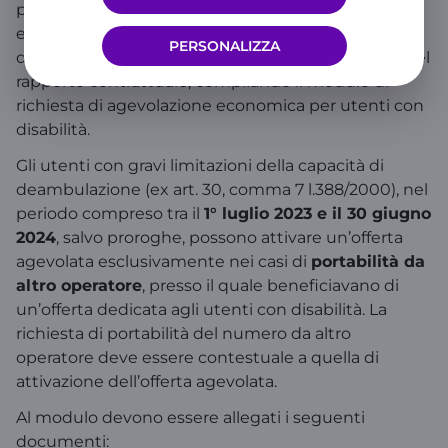
prevista per le offerte di rete mobile deve
essere presentata al momento della sottoscrizione
PERSONALIZZA
del contratto o in qualsiasi momento successivo del
rapporto contrattuale, compilando il modulo di
richiesta di agevolazione economica per utenti con
disabilità.
Gli utenti con gravi limitazioni della capacità di
deambulazione (ex art. 30, comma 7 l.388/2000), nel
periodo compreso tra il
1° luglio 2023 e il 30 giugno
2024
, salvo proroghe, possono attivare un’offerta
agevolata esclusivamente nei casi di
portabilità da
altro operatore
, presso il quale beneficiavano di
un’offerta dedicata agli utenti con disabilità. La
richiesta di portabilità del numero da altro
operatore deve essere contestuale a quella di
attivazione dell’offerta agevolata.
Al modulo devono essere allegati i seguenti
documenti: