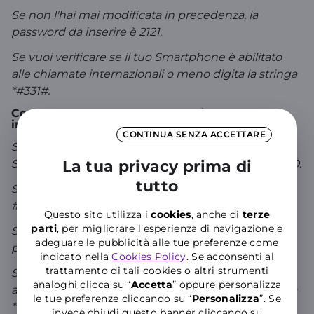
Se non l'hai mai modificata in precedenza, la
password da inserire è 2121.
Se vuoi verificare se il tuo Smartphone è abilitato
alle chiamate internazionali o meno digita la stringa
*#331#.
Come sbloccare e bloccare le chiamate
internazionali da mobile quando sei all’estero
CONTINUA SENZA ACCETTARE
Se vuoi bloccare le chiamate internazionali dal tuo
Smartphone, digita la stringa: *351*Password# INVIO.
La tua privacy prima di
tutto
Se vuoi in seguito disattivare il blocco digita
#351*Password#INVIO.
Questo sito utilizza i
cookies
, anche di
terze
parti
, per migliorare l’esperienza di navigazione e
Se non l'hai mai modificata in precedenza, la
adeguare le pubblicità alle tue preferenze come
password da inserire è 2121.
indicato nella
Cookies Policy
. Se acconsenti al
trattamento di tali cookies o altri strumenti
Se vuoi verificare se il tuo Smartphone è abilitato
analoghi clicca su “
Accetta
” oppure personalizza
alle chiamate internazionali o meno digita la stringa
le tue preferenze cliccando su “
P
ersonalizza
”. Se
*#351#.
invece chiudi questo banner cliccando su