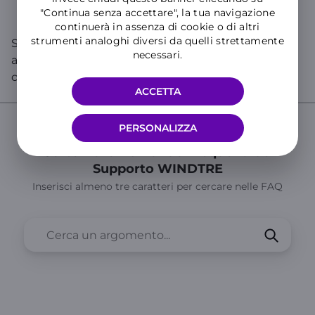
"Continua senza accettare", la tua navigazione
continuerà in assenza di cookie o di altri
strumenti analoghi diversi da quelli strettamente
Se cerchi informazioni specifiche sul tuo numero,
necessari.
accedi all’
Area Clienti
o all’
App WINDTRE
e chatta
con WILL!
ACCETTA
PERSONALIZZA
Cerca nelle Domande Frequenti del
Supporto WINDTRE
Inserisci almeno tre caratteri per cercare nelle FAQ