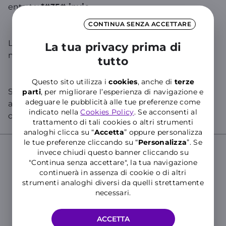
entrata:
*#35# invio
CONTINUA SENZA ACCETTARE
La
password
di rete WINDTRE da digitare è
2121
, a
La tua privacy prima di
meno che non sia stata cambiata dal cliente.
tutto
Questo sito utilizza i
cookies
, anche di
terze
Se cerchi informazioni specifiche sul tuo numero,
parti
, per migliorare l’esperienza di navigazione e
adeguare le pubblicità alle tue preferenze come
accedi all’
Area Clienti
o all’
App WINDTRE
e chatta
indicato nella
Cookies Policy
. Se acconsenti al
con WILL!
trattamento di tali cookies o altri strumenti
analoghi clicca su “
Accetta
” oppure personalizza
le tue preferenze cliccando su “
P
ersonalizza
”. Se
invece chiudi questo banner cliccando su
"Continua senza accettare", la tua navigazione
Cerca nelle Domande Frequenti del
continuerà in assenza di cookie o di altri
Supporto WINDTRE
strumenti analoghi diversi da quelli strettamente
necessari.
Inserisci almeno tre caratteri per cercare nelle FAQ
ACCETTA