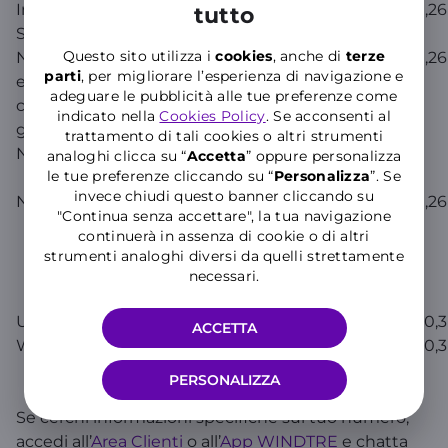
Intesa
4860000
800 303 306
0,08
0,26
tutto
SanPaolo
Questo sito utilizza i
cookies
, anche di
terze
Nexi
4860005
02.345.444 –
0,16
0,26
parti
, per migliorare l’esperienza di navigazione e
e carte di
assistenza
adeguare le pubblicità alle tue preferenze come
credito
clienti
indicato nella
Cookies Policy
. Se acconsenti al
gestite da
02.345.441 –
trattamento di tali cookies o altri strumenti
Nexi
assistenza
analoghi clicca su “
Accetta
” oppure personalizza
le tue preferenze cliccando su “
P
ersonalizza
”. Se
non clienti
invece chiudi questo banner cliccando su
Numia
4860002
06.80.80.800
0,16
0,26
"Continua senza accettare", la tua navigazione
clienti BCC;
continuerà in assenza di cookie o di altri
02.99.29.7700
strumenti analoghi diversi da quelli strettamente
clienti Banco
necessari.
BPM
UniCredit
4860001
800 575 757
0,16
0,3
ACCETTA
Widiba
4866481
800 225 577
0,16
0,3
PERSONALIZZA
Se cerchi informazioni specifiche sul tuo numero,
accedi all’
Area Clienti
o all’
App WINDTRE
e chatta