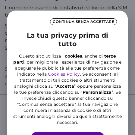
Il numero massimo di tentativi di sblocco della SIM
tramite digitazione PUK è pari a 10.
CONTINUA SENZA ACCETTARE
Se viene digitato un PUK errato per 10 volte
consecutive la SIM si blocca definitivamente ed è
La tua privacy prima di
necessario sostituirla recandosi presso un
Punto
tutto
Vendita
WINDTRE.
Questo sito utilizza i
cookies
, anche di
terze
parti
, per migliorare l’esperienza di navigazione e
adeguare le pubblicità alle tue preferenze come
Se cerchi informazioni specifiche sul tuo numero,
indicato nella
Cookies Policy
. Se acconsenti al
accedi all’
Area Clienti
o all’
App WINDTRE
e chatta
trattamento di tali cookies o altri strumenti
con WILL!
analoghi clicca su “
Accetta
” oppure personalizza
le tue preferenze cliccando su “
P
ersonalizza
”. Se
invece chiudi questo banner cliccando su
"Continua senza accettare", la tua navigazione
continuerà in assenza di cookie o di altri
Cerca nelle Domande Frequenti del
strumenti analoghi diversi da quelli strettamente
Supporto WINDTRE
necessari.
Inserisci almeno tre caratteri per cercare nelle FAQ