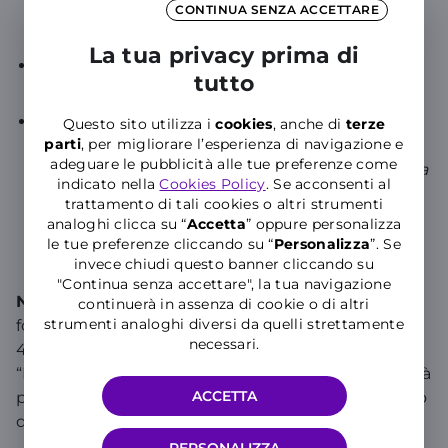
alla disattivazione della linea xxxx con copia del
CONTINUA SENZA ACCETTARE
documento d’identità dell’erede richiedente;
La tua privacy prima di
una copia del certificato di morte o
tutto
autocertificazione
Autodichiarazione in cui riporti la tua qualifica di
Questo sito utilizza i
cookies
, anche di
terze
parti
, per migliorare l’esperienza di navigazione e
erede, le tue generalità, quelle di eventuali altri
adeguare le pubblicità alle tue preferenze come
eredi e la conferma che hai titolo per richiedere la
indicato nella
Cookies Policy
. Se acconsenti al
disattivazione del contratto. Questa
trattamento di tali cookies o altri strumenti
autodichiarazione può essere firmata anche solo
analoghi clicca su “
Accetta
” oppure personalizza
dall'erede dichiarante e non necessariamente
le tue preferenze cliccando su “
P
ersonalizza
”. Se
invece chiudi questo banner cliccando su
dagli altri citati
"Continua senza accettare", la tua navigazione
NB
. Sulle autocertificazioni deve essere inclusa la
continuerà in assenza di cookie o di altri
strumenti analoghi diversi da quelli strettamente
formula di responsabilità prevista dal DPR
necessari.
445/2000, ad esempio:
“Il/La sottoscritto/a, consapevole delle responsabilità
ACCETTA
penali previste dall’art. 76 del DPR 445/2000 in caso
di dichiarazioni mendaci, dichiara che…