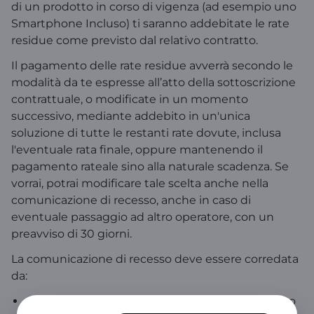
di un prodotto in corso di vigenza (ad esempio uno
Smartphone Incluso) ti saranno addebitate le rate
residue come previsto dal relativo contratto.
Il pagamento delle rate residue avverrà secondo le
modalità da te espresse all’atto della sottoscrizione
contrattuale, o modificate in un momento
successivo, mediante addebito in un'unica
soluzione di tutte le restanti rate dovute, inclusa
l'eventuale rata finale, oppure mantenendo il
pagamento rateale sino alla naturale scadenza. Se
vorrai, potrai modificare tale scelta anche nella
comunicazione di recesso, anche in caso di
eventuale passaggio ad altro operatore, con un
preavviso di 30 giorni.
La comunicazione di recesso deve essere corredata
da:
un'autocertificazione che attesti il proprio diritto