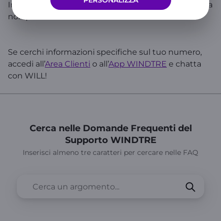
PERSONALIZZA
In mancanza di uno di questi documenti la richiesta
non potrà considerarsi valida.
Se cerchi informazioni specifiche sul tuo numero,
accedi all’
Area Clienti
o all’
App WINDTRE
e chatta
con WILL!
Cerca nelle Domande Frequenti del
Supporto WINDTRE
Inserisci almeno tre caratteri per cercare nelle FAQ