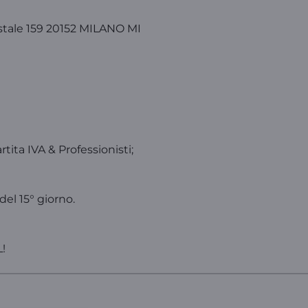
stale 159 20152 MILANO MI
tita IVA & Professionisti;
el 15° giorno.
!