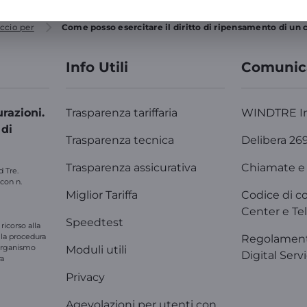
ccio per
Come posso esercitare il diritto di ripensamento di un
Info Utili
Comunic
razioni.
Trasparenza tariffaria
WINDTRE I
 di
Trasparenza tecnica
Delibera 26
Trasparenza assicurativa
Chiamate e 
d Tre.
 con n.
Miglior Tariffa
Codice di c
Center e Tel
Speedtest
ricorso alla
e la procedura
Regolament
'organismo
Moduli utili
Digital Serv
ra
Privacy
Agevolazioni per utenti con