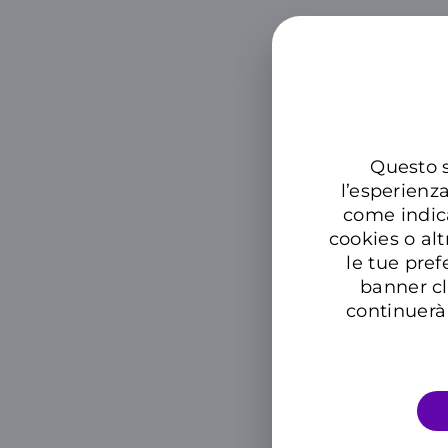
Cer
Questo s
l’esperienz
come indic
cookies o alt
le tue pref
banner cl
continuerà 