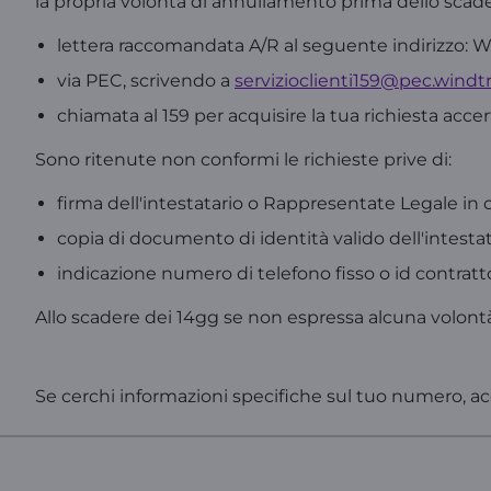
la propria volontà di annullamento prima dello scade
lettera raccomandata A/R al seguente indirizzo:
via PEC, scrivendo a
servizioclienti159@pec.windtr
chiamata al 159 per acquisire la tua richiesta accer
Sono ritenute non conformi le richieste prive di:
firma dell'intestatario o Rappresentate Legale in c
copia di documento di identità valido dell'intestat
indicazione numero di telefono fisso o id contratt
Allo scadere dei 14gg se non espressa alcuna volontà
Se cerchi informazioni specifiche sul tuo numero, acc