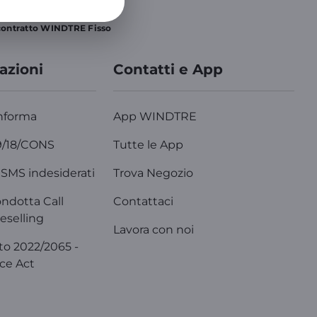
 contratto WINDTRE Fisso
azioni
Contatti e App
nforma
App WINDTRE
9/18/CONS
Tutte le App
SMS indesiderati
Trova Negozio
ondotta Call
Contattaci
eselling
Lavora con noi
o 2022/2065 -
ice Act