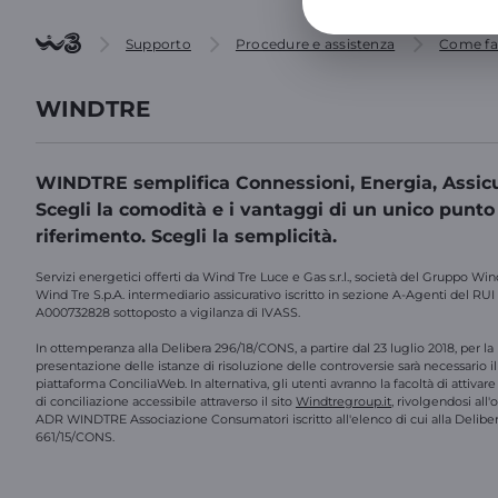
Supporto
Procedure e assistenza
Come fa
WINDTRE
WINDTRE semplifica Connessioni, Energia, Assicu
Scegli la comodità e i vantaggi di un unico punto
riferimento. Scegli la semplicità.
Servizi energetici offerti da Wind Tre Luce e Gas s.r.l., società del Gruppo Win
Wind Tre S.p.A. intermediario assicurativo iscritto in sezione A-Agenti del RUI
A000732828 sottoposto a vigilanza di IVASS.
In ottemperanza alla Delibera 296/18/CONS, a partire dal 23 luglio 2018, per la
presentazione delle istanze di risoluzione delle controversie sarà necessario il 
piattaforma ConciliaWeb. In alternativa, gli utenti avranno la facoltà di attivar
di conciliazione accessibile attraverso il sito
Windtregroup.it
, rivolgendosi all
ADR WINDTRE Associazione Consumatori iscritto all'elenco di cui alla Delibe
661/15/CONS.