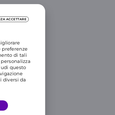
DTRE
NZA ACCETTARE
igliorare
e preferenze
ento di tali
 personalizza
hiudi questo
avigazione
i diversi da