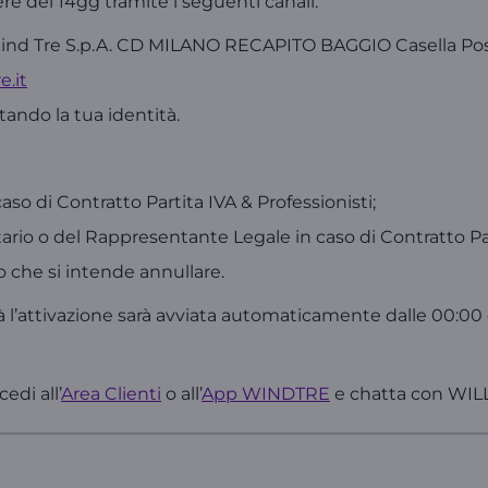
re dei 14gg tramite i seguenti canali:
 Wind Tre S.p.A. CD MILANO RECAPITO BAGGIO Casella Po
e.it
tando la tua identità.
aso di Contratto Partita IVA & Professionisti;
ario o del Rappresentante Legale in caso di Contratto Par
o che si intende annullare.
 l’attivazione sarà avviata automaticamente dalle 00:00 d
edi all’
Area Clienti
o all’
App WINDTRE
e chatta con WILL