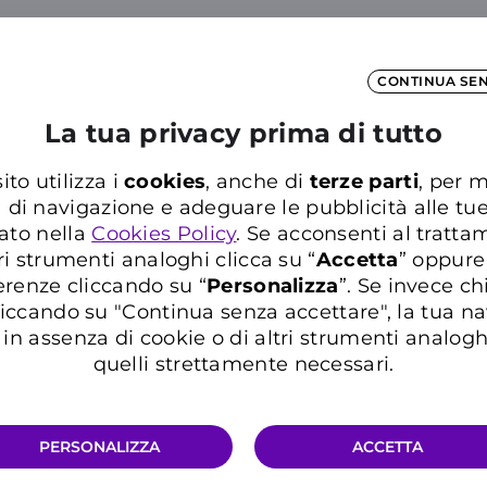
ca nelle Domande Frequenti del Supporto WIN
Inserisci almeno tre caratteri per cercare nelle FAQ
CONTINUA SE
La tua privacy prima di tutto
ito utilizza i
cookies
, anche di
terze parti
, per m
a di navigazione e adeguare le pubblicità alle tu
ato nella
Cookies Policy
. Se acconsenti al trattam
ri strumenti analoghi clicca su “
Accetta
” oppure
erenze cliccando su “
P
ersonalizza
”. Se invece c
Hai ancora bisogno di aiuto?
iccando su "Continua senza accettare", la tua n
in assenza di cookie o di altri strumenti analogh
quelli strettamente necessari.
MOSTRA TUTTE LE CATEGORIE
CONTATTACI
PERSONALIZZA
ACCETTA