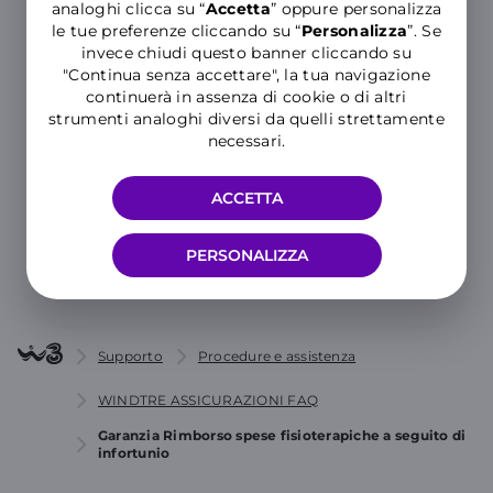
analoghi clicca su “
Accetta
” oppure personalizza
le tue preferenze cliccando su “
P
ersonalizza
”. Se
invece chiudi questo banner cliccando su
"Continua senza accettare", la tua navigazione
Hai ancora bisogno di aiuto?
continuerà in assenza di cookie o di altri
strumenti analoghi diversi da quelli strettamente
necessari.
MOSTRA TUTTE LE CATEGORIE
ACCETTA
CONTATTACI
PERSONALIZZA
Supporto
Procedure e assistenza
WINDTRE ASSICURAZIONI FAQ
Garanzia Rimborso spese fisioterapiche a seguito di
infortunio