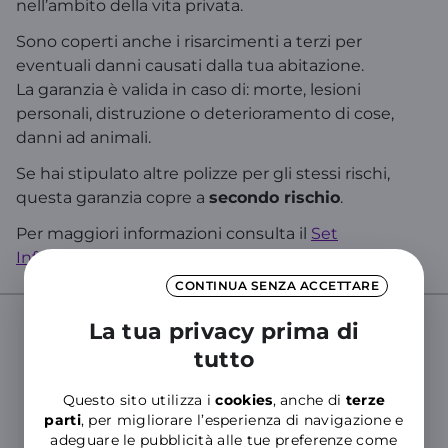
nell’ambito della vita privata.
Sono coperti anche i risarcimenti a terzi per
eventuali danni causati dalla tua abitazione.
La garanzia è valida in caso di: morte, lesioni
personali, distruzione o deterioramento di cose,
danni ad animali.
Se hai stipulato altre polizze per gli stessi rischi,
questa garanzia copre a
secondo rischio
.
Per maggiori informazioni consulta il
Set
Informativo
.
CONTINUA SENZA ACCETTARE
La tua privacy prima di
tutto
Cerca nelle Domande Frequenti del
Supporto WINDTRE
Questo sito utilizza i
cookies
, anche di
terze
Inserisci almeno tre caratteri per cercare nelle FAQ
parti
, per migliorare l’esperienza di navigazione e
adeguare le pubblicità alle tue preferenze come