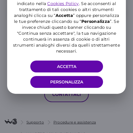
indicato nella
Cookies Policy
. Se acconsenti al
trattamento di tali cookies o altri strumenti
analoghi clicca su “
Accetta
” oppure personalizza
le tue preferenze cliccando su “
P
ersonalizza
”. Se
invece chiudi questo banner cliccando su
"Continua senza accettare", la tua navigazione
continuerà in assenza di cookie o di altri
strumenti analoghi diversi da quelli strettamente
necessari.
Hai ancora bisogno di aiuto?
ACCETTA
MOSTRA TUTTE LE CATEGORIE
PERSONALIZZA
CONTATTACI
Supporto
Procedure e assistenza