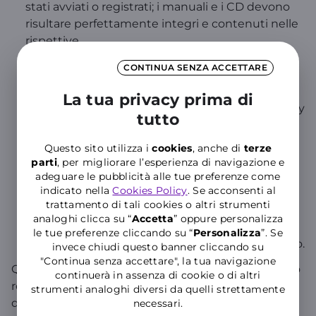
stati avviati o registrati; i manuali e i CD devono
risultare perfettamente integri e contenuti nelle
rispettive
confezioni; le cartucce d’inchiostro per la stampa
CONTINUA SENZA ACCETTARE
non devono risultare utilizzati, neanche
parzialmente. La spedizione, fino all'attestato di
La tua privacy prima di
avvenuto ricevimento nel magazzino DHL Supply
tutto
Chain (Italy), è sotto la completa responsabilità
del Cliente. WINDTRE non risponde in nessun
Questo sito utilizza i
cookies
, anche di
terze
modo per danneggiamenti, furto o smarrimento
parti
, per migliorare l’esperienza di navigazione e
di prodotti restituiti con spedizioni non
adeguare le pubblicità alle tue preferenze come
indicato nella
Cookies Policy
. Se acconsenti al
assicurate.
trattamento di tali cookies o altri strumenti
Al suo arrivo in magazzino, il prodotto sarà
analoghi clicca su “
Accetta
” oppure personalizza
esaminato per valutare eventuali ammanchi,
le tue preferenze cliccando su “
P
ersonalizza
”. Se
danni o manomissioni non derivanti dal trasporto.
invece chiudi questo banner cliccando su
"Continua senza accettare", la tua navigazione
Qualora la confezione e/o l'imballo originale risultino
continuerà in assenza di cookie o di altri
rovinati o si evidenzi un ammanco o un danno non
strumenti analoghi diversi da quelli strettamente
derivante dal trasporto, WINDTRE si riserva di
necessari.