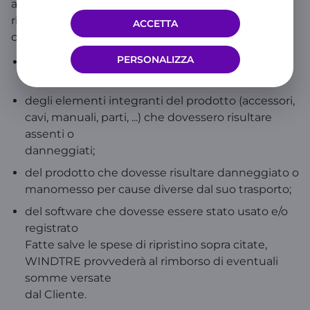
addebitare al Cliente un contributo, a titolo di
rimborso, di importo pari alle spese sostenute per i
ACCETTA
costi di ripristino:
PERSONALIZZA
della confezione esterna e/o dell’imballo interno
originale mancante o danneggiata;
degli elementi integranti del prodotto (accessori,
cavi, manuali, parti, ...) che dovessero risultare
assenti o
danneggiati;
del prodotto che dovesse risultare danneggiato o
manomesso per cause diverse dal suo trasporto;
del software che dovesse essere stato usato e/o
registrato
Fatte salve le spese di ripristino sopra citate,
WINDTRE provvederà al rimborso di eventuali
somme versate
dal Cliente.