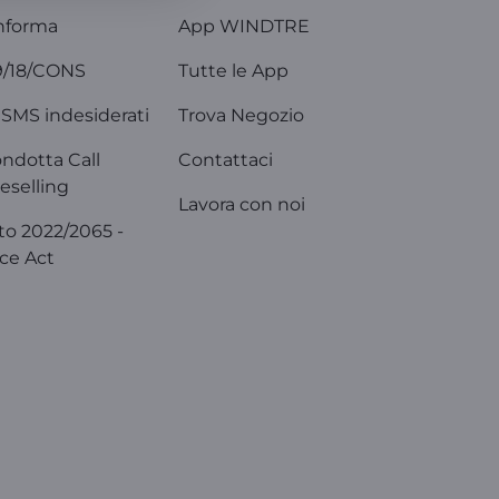
nforma
App WINDTRE
9/18/CONS
Tutte le App
SMS indesiderati
Trova Negozio
ondotta Call
Contattaci
eselling
Lavora con noi
o 2022/2065 -
ice Act