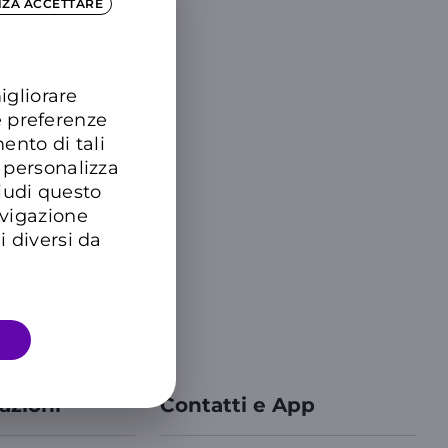
NZA ACCETTARE
igliorare
e preferenze
ento di tali
 personalizza
hiudi questo
avigazione
i diversi da
azioni
Contatti e App