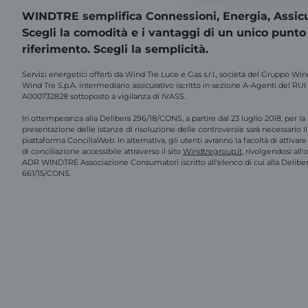
WINDTRE semplifica Connessioni, Energia, Assicu
Scegli la comodità e i vantaggi di un unico punto
riferimento. Scegli la semplicità.
Servizi energetici offerti da Wind Tre Luce e Gas s.r.l., società del Gruppo Win
Wind Tre S.p.A. intermediario assicurativo iscritto in sezione A-Agenti del RUI
A000732828 sottoposto a vigilanza di IVASS.
In ottemperanza alla Delibera 296/18/CONS, a partire dal 23 luglio 2018, per la
presentazione delle istanze di risoluzione delle controversie sarà necessario il 
piattaforma ConciliaWeb. In alternativa, gli utenti avranno la facoltà di attivar
di conciliazione accessibile attraverso il sito
Windtregroup.it
, rivolgendosi all
ADR WINDTRE Associazione Consumatori iscritto all'elenco di cui alla Delibe
661/15/CONS.