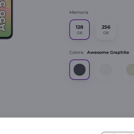
Memoria
128
256
GB
GB
Colore:
Awesome Graphite
Scegli come averlo