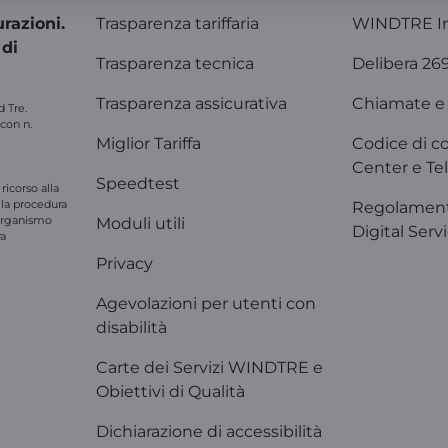
razioni.
Trasparenza tariffaria
WINDTRE I
 di
Trasparenza tecnica
Delibera 26
Trasparenza assicurativa
Chiamate e 
d Tre.
 con n.
Miglior Tariffa
Codice di c
Center e Tel
Speedtest
ricorso alla
e la procedura
Regolament
'organismo
Moduli utili
Digital Serv
ra
Privacy
Agevolazioni per utenti con
disabilità
Carte dei Servizi WINDTRE e
Obiettivi di Qualità
Dichiarazione di accessibilità