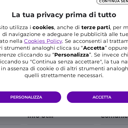
CONTINUA SE
La tua privacy prima di tutto
Unica soluzione
ferta mobile
Solo Device
ito utilizza i
cookies
, anche di
terze parti
, per m
a di navigazione e adeguare le pubblicità alle tu
ato nella
Cookies Policy
. Se acconsenti al trattam
ri strumenti analoghi clicca su “
Accetta
” oppure
Errore imprevisto
erenze cliccando su “
P
ersonalizza
”. Se invece c
iccando su "Continua senza accettare", la tua n
in assenza di cookie o di altri strumenti analogh
quelli strettamente necessari.
PERSONALIZZA
ACCETTA
Info Utili
Comunic