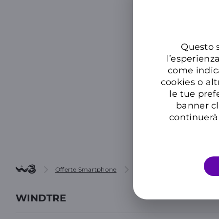
A rate
Device + Of
Questo s
l’esperienz
come indic
cookies o alt
le tue pref
banner cl
continuerà 
Offerte Smartphone
Samsung Galaxy A16 4G
WINDTRE