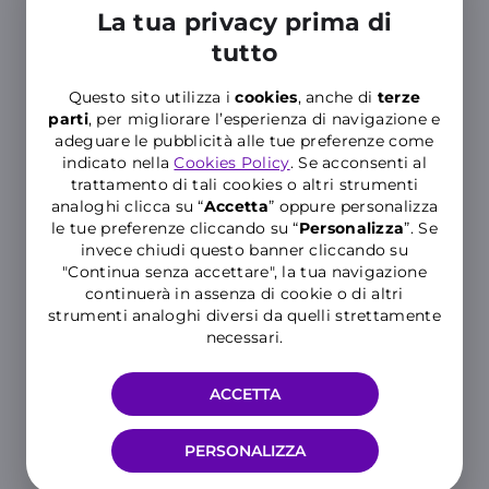
La tua privacy prima di
tutto
+16,99
€/mese
Questo sito utilizza i
cookies
, anche di
terze
parti
, per migliorare l’esperienza di navigazione e
SAMSUNG
adeguare le pubblicità alle tue preferenze come
Galaxy Z Flip7
indicato nella
Cookies Policy
. Se acconsenti al
512GB
trattamento di tali cookies o altri strumenti
analoghi clicca su “
Accetta
” oppure personalizza
Anticipo 109,99€
le tue preferenze cliccando su “
P
ersonalizza
”. Se
invece chiudi questo banner cliccando su
"Continua senza accettare", la tua navigazione
continuerà in assenza di cookie o di altri
+22,99
strumenti analoghi diversi da quelli strettamente
€/mese
necessari.
ACCETTA
Scopri tutti gli Smartphone nei Negozi
PERSONALIZZA
Altre Offerte scelte per te