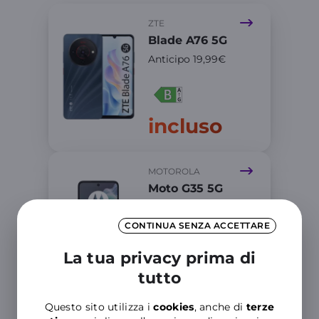
ZTE
Blade A76 5G
Anticipo 19,99€
incluso
MOTOROLA
Moto G35 5G
Anticipo 1
9,99€
CONTINUA SENZA ACCETTARE
La tua privacy prima di
incluso
tutto
Questo sito utilizza i
cookies
, anche di
terze