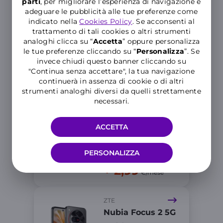
XIAOMI
parti
, per migliorare l’esperienza di navigazione e
adeguare le pubblicità alle tue preferenze come
Redmi 15C 5G
indicato nella
Cookies Policy
. Se acconsenti al
Anticipo 29,99€
trattamento di tali cookies o altri strumenti
analoghi clicca su “
Accetta
” oppure personalizza
le tue preferenze cliccando su “
P
ersonalizza
”. Se
invece chiudi questo banner cliccando su
+ 1,99
"Continua senza accettare", la tua navigazione
€/mese
continuerà in assenza di cookie o di altri
strumenti analoghi diversi da quelli strettamente
necessari.
HONOR
400 Smart
Anticipo 39,99€
ACCETTA
PERSONALIZZA
+ 2,99
€/mese
ZTE
Nubia Focus 2 5G