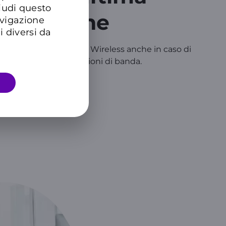
hiudi questo
nerazione
avigazione
i diversi da
 copertura del segnale Wireless anche in caso di
o ampi senza interruzioni di banda.