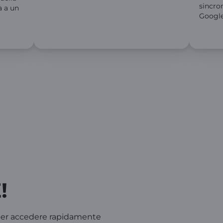
sincro
à a un
Google
!
 per accedere rapidamente