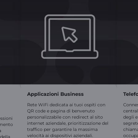
Applicazioni Business
Telef
Rete WiFi dedicata ai tuoi ospiti con
Connes
QR code e pagina di benvenuto
centra
personalizzabile con redirect al sito
degli 
ssioni
internet aziendale, prioritizzazione del
segrete
imento
traffico per garantire la massima
chiamat
a
velocità ai dispositivi aziendali.
occupa
della