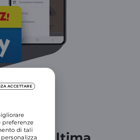
NZA ACCETTARE
igliorare
e preferenze
ento di tali
WiFi di ultima
 personalizza