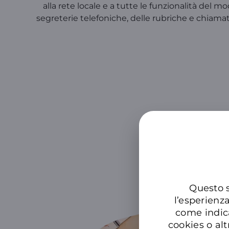
alla rete locale e a tutte le funzionalità del m
segreterie telefoniche, delle rubriche e chiam
Questo s
l’esperienz
come indic
cookies o alt