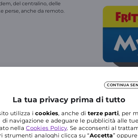
odem, del centralino, delle
ate perse, anche da remoto.
CONTINUA SE
La tua privacy prima di tutto
ito utilizza i
cookies
, anche di
terze parti
, per m
a di navigazione e adeguare le pubblicità alle tu
ato nella
Cookies Policy
. Se acconsenti al trattam
Rete 
ri strumenti analoghi clicca su “
Accetta
” oppure