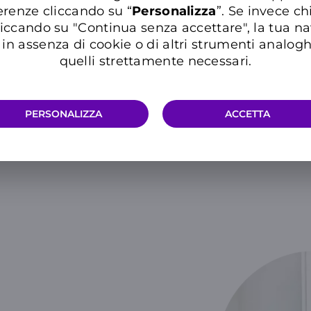
erenze cliccando su “
P
ersonalizza
”. Se invece c
ge
iccando su "Continua senza accettare", la tua n
in assenza di cookie o di altri strumenti analogh
quelli strettamente necessari.
Tecnologia per ampliare la
ambienti molt
PERSONALIZZA
ACCETTA