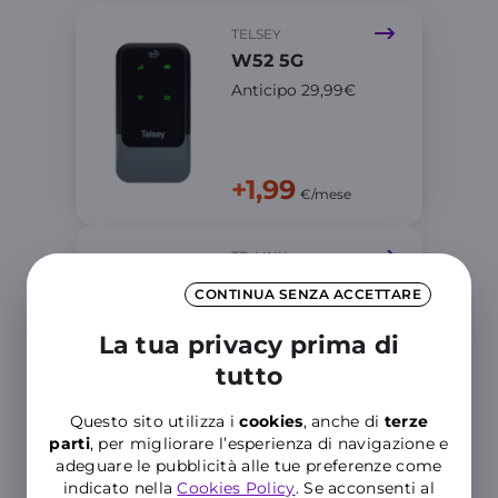
TELSEY
W52 5G
Anticipo 29,99€
+1,99
€/mese
TP-LINK
NX620v 5G
CONTINUA SENZA ACCETTARE
Anticipo di
49,99€
La tua privacy prima di
tutto
+0,99
€/mese
Questo sito utilizza i
cookies
, anche di
terze
parti
, per migliorare l’esperienza di navigazione e
adeguare le pubblicità alle tue preferenze come
SAMSUNG
indicato nella
Cookies Policy
. Se acconsenti al