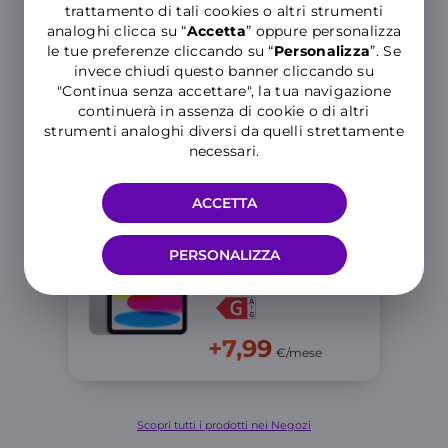
Galaxy Tab S10
trattamento di tali cookies o altri strumenti
Lite 5G
analoghi clicca su “
Accetta
” oppure personalizza
le tue preferenze cliccando su “
P
ersonalizza
”. Se
Anticipo di
39,99€
invece chiudi questo banner cliccando su
"Continua senza accettare", la tua navigazione
continuerà in assenza di cookie o di altri
strumenti analoghi diversi da quelli strettamente
+8,99
necessari.
€/mese
ACCETTA
APPLE
iPad 11 128 GB
PERSONALIZZA
Anticipo 229,99€
+7,99
€/mese
Scopri tutti i prodotti nei Negozi