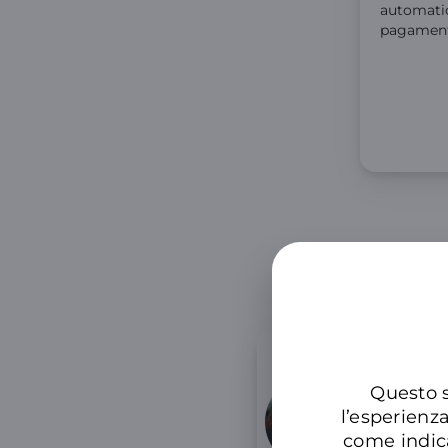
automati
pagament
Agg
Questo s
Per 
l’esperienz
Prof
come indic
prez