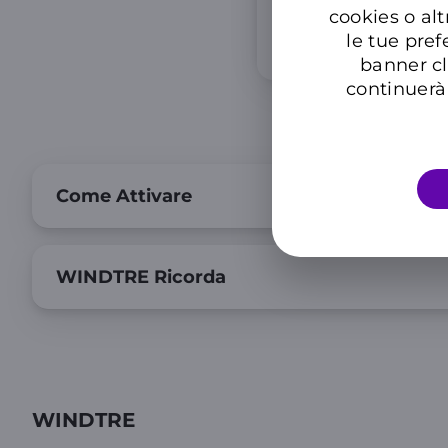
cookies o alt
le tue pref
banner cl
continuerà 
Come Attivare
WINDTRE Ricorda
WINDTRE