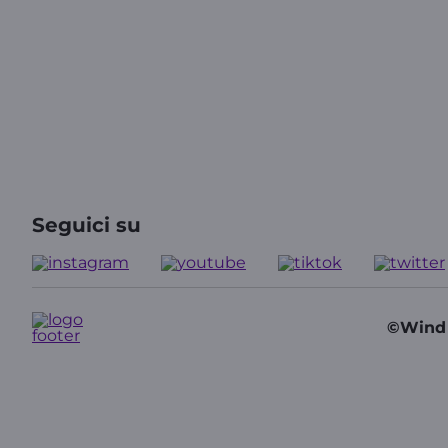
Seguici su
©Wind T