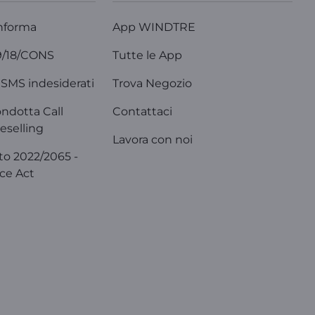
nforma
App WINDTRE
9/18/CONS
Tutte le App
SMS indesiderati
Trova Negozio
ondotta Call
Contattaci
eselling
Lavora con noi
o 2022/2065 -
ice Act