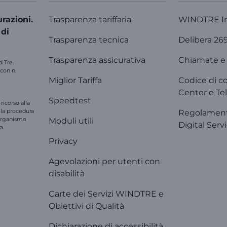
razioni.
Trasparenza tariffaria
WINDTRE I
 di
Trasparenza tecnica
Delibera 26
Trasparenza assicurativa
Chiamate e 
d Tre.
 con n.
Miglior Tariffa
Codice di c
Center e Tel
Speedtest
ricorso alla
e la procedura
Regolament
'organismo
Moduli utili
Digital Serv
ra
Privacy
Agevolazioni per utenti con
disabilità
Carte dei Servizi WINDTRE e
Obiettivi di Qualità
Dichiarazione di accessibilità