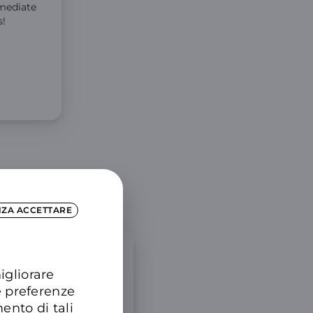
mmediate
s!
NZA ACCETTARE
oi viaggi
igliorare
nal Full Plus XL
e preferenze
limitati e 50 GIGA in
ento di tali
UK e Svizzera