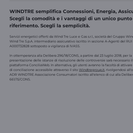
WINDTRE semplifica Connessioni, Energia, Assicu
Scegli la comodità e i vantaggi di un unico punto
riferimento. Scegli la semplicità.
Servizi energetici offerti da Wind Tre Luce e Gas s.r.l., società del Gruppo Win
Wind Tre S.p.A. intermediario assicurativo iscritto in sezione A-Agenti del RUI
A000732828 sottoposto a vigilanza di IVASS.
In ottemperanza alla Delibera 296/18/CONS, a partire dal 23 luglio 2018, per la
presentazione delle istanze di risoluzione delle controversie sarà necessario il 
piattaforma ConciliaWeb. In alternativa, gli utenti avranno la facoltà di attivar
di conciliazione accessibile attraverso il sito
Windtregroup.it
, rivolgendosi all
ADR WINDTRE Associazione Consumatori iscritto all'elenco di cui alla Delibe
661/15/CONS.