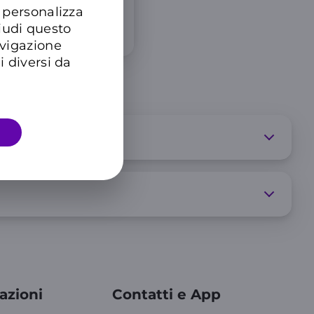
 personalizza
hiudi questo
avigazione
i diversi da
azioni
Contatti e App