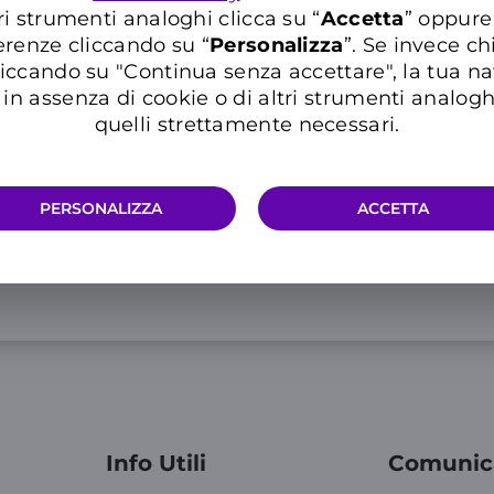
ri strumenti analoghi clicca su “
Accetta
” oppure
erenze cliccando su “
P
ersonalizza
”. Se invece c
iccando su "Continua senza accettare", la tua n
in assenza di cookie o di altri strumenti analogh
quelli strettamente necessari.
Informazioni utili
PERSONALIZZA
ACCETTA
Info Utili
Comunic