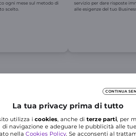
co ogni mese sul metodo di
servizio per dare risposte i
o scelto.
alle esigenze del tuo Busines
Altre Offerte scelte per te
CONTINUA SE
La tua privacy prima di tutto
iungi fino a 3 SIM
Per i tu
ito utilizza i
cookies
, anche di
terze parti
, per m
i tuoi collaboratori
Professio
a di navigazione e adeguare le pubblicità alle tu
essional Staff XL ad un
Minuti il
ato nella
Cookies Policy
. Se acconsenti al trattam
zo esclusivo!
Europa, 