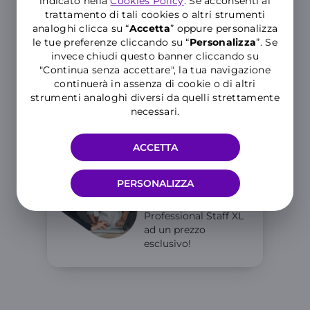
indicato nella
Cookies Policy
. Se acconsenti al
trattamento di tali cookies o altri strumenti
Vuoi più GIGA in
analoghi clicca su “
Accetta
” oppure personalizza
Europa?
le tue preferenze cliccando su “
P
ersonalizza
”. Se
Professional DATA
invece chiudi questo banner cliccando su
60 GIGA
"Continua senza accettare", la tua navigazione
60 GIGA in Italia e 12
continuerà in assenza di cookie o di altri
GIGA in Europa e UK
strumenti analoghi diversi da quelli strettamente
necessari.
ACCETTA
Aggiungi fino a 3
SIM
PERSONALIZZA
Per i tuoi
collaboratori
Professional Staff XL
ad un prezzo
esclusivo!