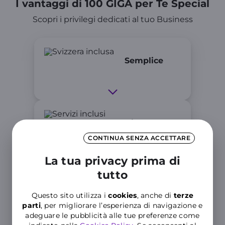
I vantaggi di 100 GIGA per Te Special
Scopri i privilegi dedicati al tuo Business
Semplice
Assistenza
CONTINUA SENZA ACCETTARE
La tua privacy prima di
tutto
Altre Offerte scelte per te
Questo sito utilizza i
cookies
, anche di
terze
parti
, per migliorare l’esperienza di navigazione e
adeguare le pubblicità alle tue preferenze come