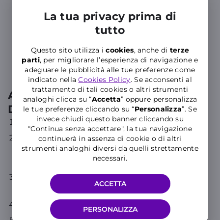
La tua privacy prima di
Domotica
tutto
Questo sito utilizza i
cookies
, anche di
terze
parti
, per migliorare l’esperienza di navigazione e
adeguare le pubblicità alle tue preferenze come
indicato nella
Cookies Policy
. Se acconsenti al
trattamento di tali cookies o altri strumenti
Attiva il servizio DNS
analoghi clicca su “
Accetta
” oppure personalizza
Dinamico seguendo questi 5 passi:
le tue preferenze cliccando su “
P
ersonalizza
”. Se
invece chiudi questo banner cliccando su
Richiedi il servizio DNS Dinamico in negozio
"Continua senza accettare", la tua navigazione
Ricevi l’email di conferma di attivazione servizio
continuerà in assenza di cookie o di altri
strumenti analoghi diversi da quelli strettamente
da servizioclienti159@windtre.it con il link alla
necessari.
pagina dedicata
Clicca sulla pagina dedicata per richiedere il
ACCETTA
codice coupon e attivare il servizio
Ricevi una nuova email con il codice coupon
PERSONALIZZA