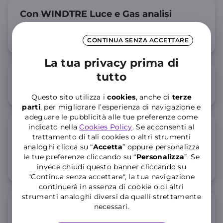
Con WINDTRE Luce e Gas analisi
delle spese e condizioni bloccate per
2 anni
CONTINUA SENZA ACCETTARE
La tua privacy prima di
tutto
Nei WINDTRE Store si risparmia
tempo e denaro
Questo sito utilizza i
cookies
, anche di
terze
parti
, per migliorare l’esperienza di navigazione e
adeguare le pubblicità alle tue preferenze come
indicato nella
Cookies Policy
. Se acconsenti al
WINDTRE Casa e Negozio Protetti
trattamento di tali cookies o altri strumenti
by Protecta: la soluzione per la
analoghi clicca su “
Accetta
” oppure personalizza
sicurezza delle persone e delle
le tue preferenze cliccando su “
P
ersonalizza
”. Se
attività commerciali
invece chiudi questo banner cliccando su
"Continua senza accettare", la tua navigazione
continuerà in assenza di cookie o di altri
strumenti analoghi diversi da quelli strettamente
Truffe energy in aumento, WINDTRE
necessari.
lancia la campagna per supportare