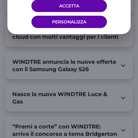
le famiglie
ACCETTA
PERSONALIZZA
WINDTRE e Google One: spazio
cloud con molti vantaggi per i clienti
WINDTRE annuncia le nuove offerte
con il Samsung Galaxy S26
Nasce la nuova WINDTRE Luce &
Gas
“Premi a corte” con WINDTRE:
arriva il concorso a tema Bridgerton