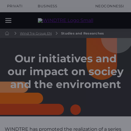
PRIVATI
BUSINESS
NEOCONNESSI
Wind Tre Group EN
Studies and Researches
Our initiatives and
our impact on sociey
and the enviroment
WINDTRE has promoted the realization of a series