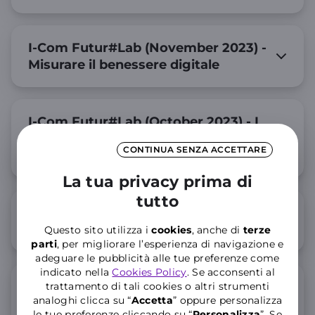
I-Com Futur#Lab (November 2023) -
Misurare il benessere digitale
I-Com Futur#Lab (October 2023) - I
modelli di business del 5G: come
CONTINUA SENZA ACCETTARE
incrociare domanda e offerta
La tua privacy prima di
tutto
I-Com Futur#Lab Annual Report
(July 2023)
Questo sito utilizza i
cookies
, anche di
terze
parti
, per migliorare l’esperienza di navigazione e
adeguare le pubblicità alle tue preferenze come
indicato nella
Cookies Policy
. Se acconsenti al
I-Com Futur#Lab - Da Nimby a
trattamento di tali cookies o altri strumenti
analoghi clicca su “
Accetta
” oppure personalizza
Pimby fare infrastrutture in Italia
le tue preferenze cliccando su “
P
ersonalizza
”. Se