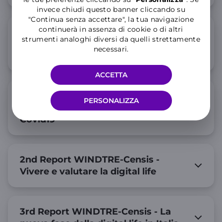
invece chiudi questo banner cliccando su
"Continua senza accettare", la tua navigazione
continuerà in assenza di cookie o di altri
I-Com Join Futur#Lab - 5G:il 5G tra
strumenti analoghi diversi da quelli strettamente
percezione dei rischi e impatto sulla
necessari.
competitività
ACCETTA
1st Report WindTre-Censis - Il valore
PERSONALIZZA
della connettività nell'Italia del dopo
Covid19
2nd Report WINDTRE-Censis -
Vivere e valutare la digital life
3rd Report WINDTRE-Censis - La