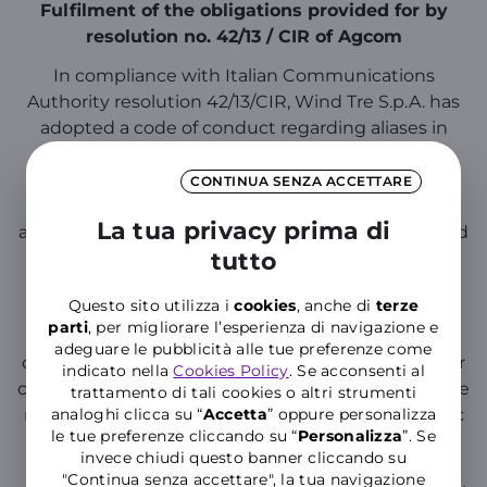
Fulfilment of the obligations provided for by
resolution no. 42/13 / CIR of Agcom
In compliance with Italian Communications
Authority resolution 42/13/CIR, Wind Tre S.p.A. has
adopted a code of conduct regarding aliases in
corporate messaging services (electronic
communications services used for corporate
CONTINUA SENZA ACCETTARE
messaging). In this context, an “Alias” is a string of
La tua privacy prima di
alphanumeric characters shown in the address field
tutto
for SMS/MMS and data transfer communications.
Article 5, paragraph 4 of AGCOM (Italian
Questo sito utilizza i
cookies
, anche di
terze
Communications Authority) resolution 42/13/CIR
parti
, per migliorare l’esperienza di navigazione e
regarding “Regulations for using alphanumeric
adeguare le pubblicità alle tue preferenze come
caller identification indicators in SMS/MMS used for
indicato nella
Cookies Policy
. Se acconsenti al
corporate messaging services” states that corporate
trattamento di tali cookies o altri strumenti
messaging service providers must adopt a specific
analoghi clicca su “
Accetta
” oppure personalizza
le tue preferenze cliccando su “
P
ersonalizza
”. Se
code of conduct in advance, establishing, among
invece chiudi questo banner cliccando su
other things, the rules for creating Aliases and the
"Continua senza accettare", la tua navigazione