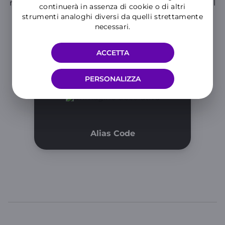
measures take to protect users. The Italian national
continuerà in assenza di cookie o di altri
regulatory Authority has delayed the evaluation
strumenti analoghi diversi da quelli strettamente
until June 30 2019 with resolution 61/18/CIR.
necessari.
ACCETTA
Dowload the document
PERSONALIZZA
Alias Code
WINDTRE
TOP LINKS