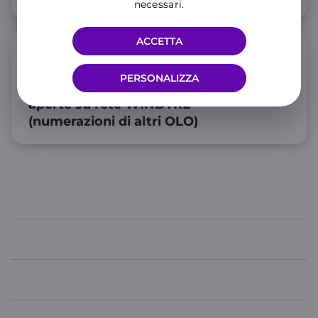
necessari.
ACCETTA
Numerazioni a sovrapprezzo 89111-
892-899-895-894 accessibili dai
PERSONALIZZA
clienti WINDTRE e Very Mobile
aperte su rete WINDTRE
(numerazioni di altri OLO)
WINDTRE
TOP LINKS
USEFUL LINKS