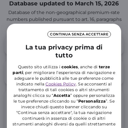
Database updated to March 15, 2026
Database of the non-geographical premium-rate
numbers published pursuant to art. 16, paragraphs
4 and 5 of the DM n. 145/06
CONTINUA SENZA ACCETTARE
N° WINDTRE 891_892_895
La tua privacy prima di
tutto
Questo sito utilizza i
cookies
, anche di
terze
Numerazioni a sovrapprezzo in
parti
, per migliorare l’esperienza di navigazione e
decade 4 di cui WINDTRE è titolare
adeguare le pubblicità alle tue preferenze come
indicato nella
Cookies Policy
. Se acconsenti al
trattamento di tali cookies o altri strumenti
analoghi clicca su “
Accetta
” oppure personalizza
Numerazioni a sovrapprezzo in
le tue preferenze cliccando su “
P
ersonalizza
”. Se
decade 4 accessibili dai clienti
invece chiudi questo banner cliccando su
WINDTRE e Very Mobile aperte su
"Continua senza accettare", la tua navigazione
continuerà in assenza di cookie o di altri
rete WINDTRE (numerazioni di altri
strumenti analoghi diversi da quelli strettamente
OLO)