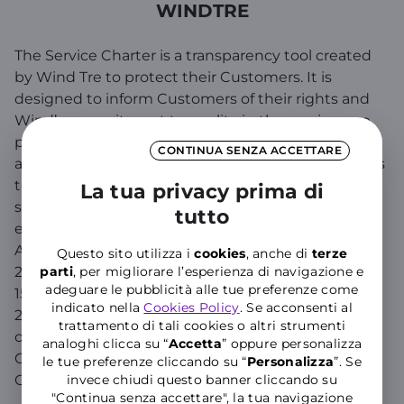
WINDTRE
The Service Charter is a transparency tool created
by Wind Tre to protect their Customers. It is
designed to inform Customers of their rights and
Wind’s commitment to quality in the services we
provide, constantly improving quality standards
CONTINUA SENZA ACCETTARE
and the contact methods available. WIND uses this
tool to comply with, among others, the quality
La tua privacy prima di
standards for telecommunications service charters
tutto
established by the Italian Communications
Authority in resolutions 78/02/CONS, 179/03/CSP,
Questo sito utilizza i
cookies
, anche di
terze
254/04/CSP,104/05/CSP, with the new resolution
parti
, per migliorare l’esperienza di navigazione e
adeguare le pubblicità alle tue preferenze come
154/12/CONS, 131/06/CSP, 79/09/CSP and
indicato nella
Cookies Policy
. Se acconsenti al
244/08/CSP. For any information relating to
trattamento di tali cookies o altri strumenti
contracts or other aspects not covered by this
analoghi clicca su “
Accetta
” oppure personalizza
Charter, please refer to our General Terms and
le tue preferenze cliccando su “
P
ersonalizza
”. Se
Conditions.
invece chiudi questo banner cliccando su
"Continua senza accettare", la tua navigazione