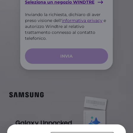
Seleziona un negozio WINDTRE
Inviando la richiesta, dichiaro di aver
preso visione dell'
informativa privacy
e
autorizzo Windtre al relativo
trattamento connesso al contatto
telefonico.
INVIA