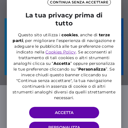
CONTINUA SENZA ACCETTARE
La tua privacy prima di
tutto
Questo sito utilizza i
cookies
, anche di
terze
parti
, per migliorare l’esperienza di navigazione e
adeguare le pubblicità alle tue preferenze come
indicato nella
Cookies Policy
. Se acconsenti al
trattamento di tali cookies o altri strumenti
analoghi clicca su “
Accetta
” oppure personalizza
le tue preferenze cliccando su “
P
ersonalizza
”. Se
invece chiudi questo banner cliccando su
"Continua senza accettare", la tua navigazione
continuerà in assenza di cookie o di altri
strumenti analoghi diversi da quelli strettamente
necessari.
Registrati entro il 22.07
Non perderti l’innovazione e scopri
ACCETTA
l’imperdibile sconto e altri
vantaggi!
PERSONALIZZA