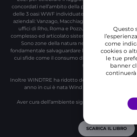
concordati nell’ambito della partnership, ed ha contr
delle 3 oasi WWF individuate in base alla vicinanza r
aziendali: Vanzago, Macchiagrande e Astroni, rispet
uffici di Rho, Roma e Pozzuoli. Le Oasi del WWF 
Questo s
complesso ed articolato sistema di aree protette su tu
l’esperienz
Sono zone della natura nelle quali si può scopri
come indic
fondamentale salvaguardare la biodiversità, soprattut
cookies o alt
cui sfide come il consumo di suolo e i cambiament
le tue pref
sempre più urgenti.
banner cl
continuerà 
Inoltre WINDTRE ha ridotto del 46% le proprie emissi
anno in cui è nata Wind Tre, con l’obiettivo di a
Aver cura dell’ambiente significa aver cura di noi s
sfoglia il libro.
SCARICA IL LIBRO