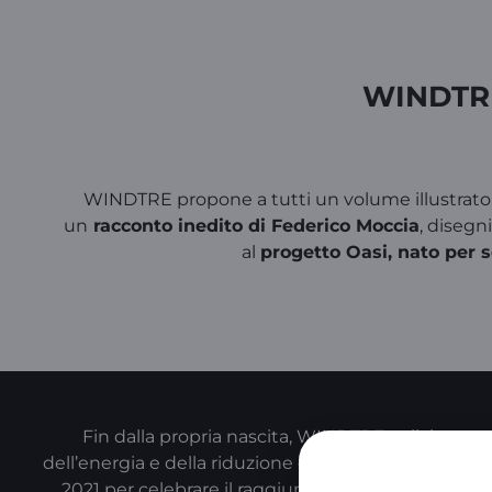
WINDTRE
WINDTRE propone a tutti un volume illustrato, r
un
racconto inedito di Federico Moccia
, disegn
al
progetto Oasi, nato per se
Fin dalla propria nascita, WINDTRE collabora c
dell’energia e della riduzione delle emissioni di CO2
2021 per celebrare il raggiungimento degli obietti