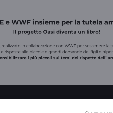
 e WWF insieme per la tutela am
Il progetto Oasi diventa un libro!
ealizzato in collaborazione con WWF per sostenere la tut
i e risposte alle piccole e grandi domande dei figli e n
nsibilizzare i più piccoli sui temi del rispetto dell’ 
on WWF Italia sui temi
. Il progetto Oasi nasce nel
vi di riduzione emissioni