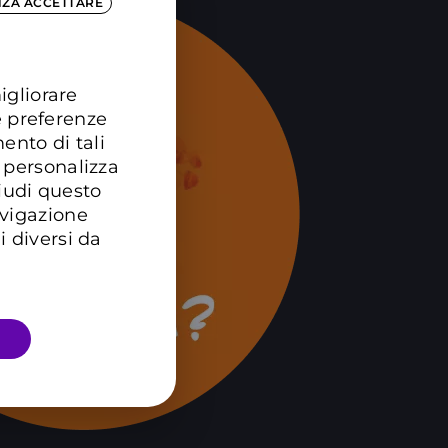
NZA ACCETTARE
igliorare
e preferenze
ento di tali
 personalizza
hiudi questo
avigazione
i diversi da