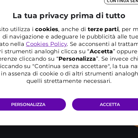
CONTINUA SE
ibuito alla riqualificazione
ispetto alle principali sedi
La tua privacy prima di tutto
tivamente nei pressi degli
rappresentano infatti un
ito utilizza i
cookies
, anche di
terze parti
, per m
tto il territorio nazionale.
a di navigazione e adeguare le pubblicità alle tu
re quanto sia diventato
ato nella
Cookies Policy
. Se acconsenti al trattam
to in questi ultimi anni, in
ri strumenti analoghi clicca su “
Accetta
” oppure
i climatici sono diventate
erenze cliccando su “
P
ersonalizza
”. Se invece c
iccando su "Continua senza accettare", la tua n
in assenza di cookie o di altri strumenti analogh
oni di CO2 rispetto al 2017,
quelli strettamente necessari.
zzerarle entro il 2030.
tessi. Per scoprire di più,
PERSONALIZZA
ACCETTA