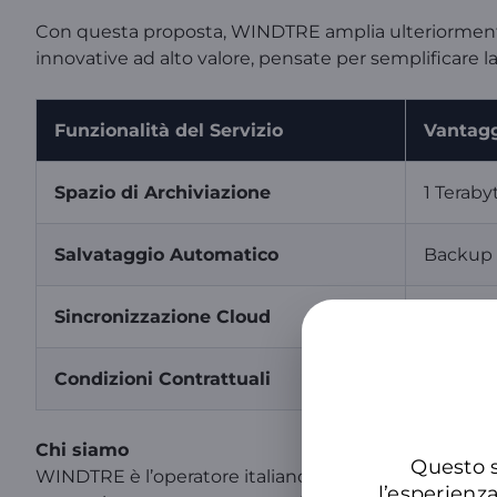
Con questa proposta, WINDTRE amplia ulteriormente i
innovative ad alto valore, pensate per semplificare la
Funzionalità del Servizio
Vantagg
Spazio di Archiviazione
1 Teraby
Salvataggio Automatico
Backup 
Sincronizzazione Cloud
File sem
Condizioni Contrattuali
Strument
Chi siamo
Questo s
WINDTRE è l’operatore italiano che offre connessioni,
l’esperienz