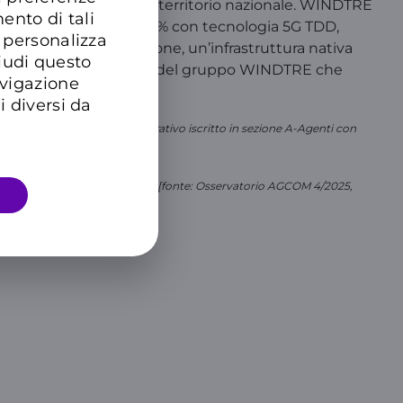
 centinaia di store sul territorio nazionale. WINDTRE
ento di tali
 il 97% in 5G DSS*** e l’81% con tecnologia 5G TDD,
 personalizza
ili su rete 5G Stand Alone, un’infrastruttura nativa
hiudi questo
 BUSINESS è la divisione del gruppo WINDTRE che
avigazione
bile.
i diversi da
I quale intermediario assicurativo iscritto in sezione A-Agenti con
nicazioni machine-to-machine) [fonte: Osservatorio AGCOM 4/2025,
 dal cliente.