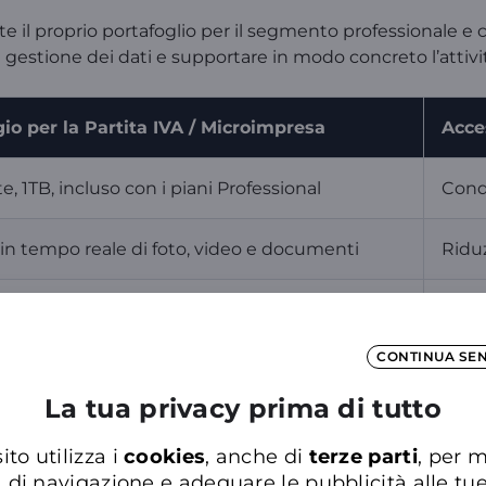
l proprio portafoglio per il segmento professionale e c
 gestione dei dati e supportare in modo concreto l’attività
io per la Partita IVA / Microimpresa
Acces
te, 1TB, incluso con i piani Professional
Condi
in tempo reale di foto, video e documenti
Riduz
pre aggiornati e pronti all'uso
Ecos
CONTINUA SE
o flessibile integrato nell'offerta
Nessu
La tua privacy prima di tutto
ito utilizza i
cookies
, anche di
terze parti
, per m
 energia e prodotti assicurativi*. Un punto di riferimento 
a di navigazione e adeguare le pubblicità alle tu