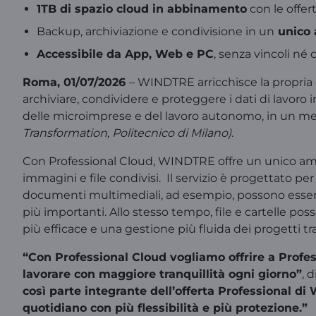
1TB di spazio cloud in abbinamento
con le offert
Backup, archiviazione e condivisione in un
unico 
Accessibile da App, Web e PC
, senza vincoli né 
Roma, 01/07/2026
– WINDTRE arricchisce la propria o
archiviare, condividere e proteggere i dati di lavor
delle microimprese e del lavoro autonomo, in un merca
Transformation, Politecnico di Milano)
.
Con Professional Cloud, WINDTRE offre un unico ambi
immagini e file condivisi. Il servizio è progettato pe
documenti multimediali, ad esempio, possono essere s
più importanti. Allo stesso tempo, file e cartelle po
più efficace e una gestione più fluida dei progetti tra 
“Con Professional Cloud vogliamo offrire a Profess
lavorare con maggiore tranquillità ogni giorno”
, 
così parte integrante dell’offerta Professional 
quotidiano con più flessibilità e più protezione.”