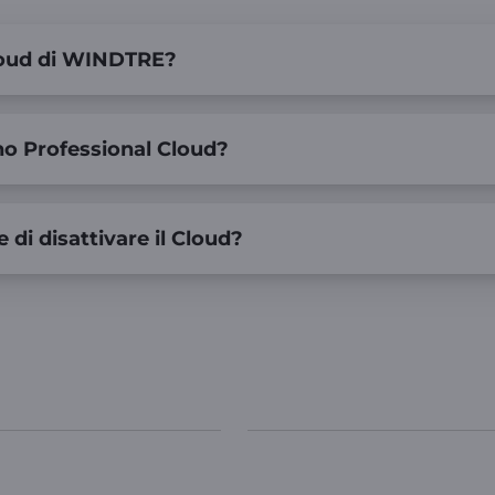
 Cloud di WINDTRE?
ano Professional Cloud?
e di disattivare il Cloud?
nza
Link Utili
WINDTRE.IT