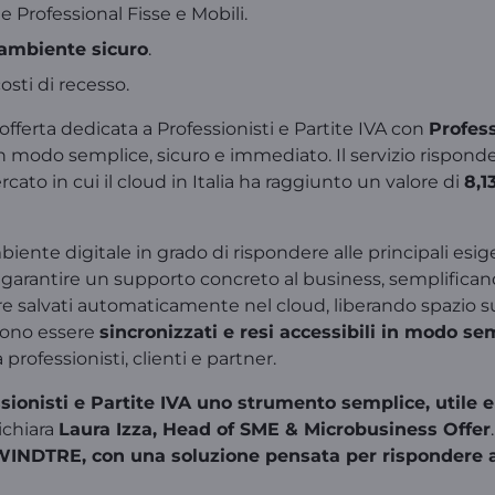
e Professional Fisse e Mobili.
ambiente sicuro
.
costi di recesso.
fferta dedicata a Professionisti e Partite IVA con
Profes
o in modo semplice, sicuro e immediato. Il servizio rispo
to in cui il cloud in Italia ha raggiunto un valore di
8,1
ente digitale in grado di rispondere alle principali es
r garantire un supporto concreto al business, semplificand
alvati automaticamente nel cloud, liberando spazio sui di
ssono essere
sincronizzati e resi accessibili in modo se
professionisti, clienti e partner.
ionisti e Partite IVA uno strumento semplice, utile e s
dichiara
Laura Izza, Head of SME & Microbusiness Offer
di WINDTRE, con una soluzione pensata per rispondere 