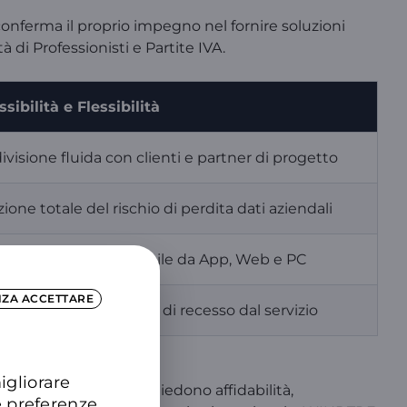
onferma il proprio impegno nel fornire soluzioni
 di Professionisti e Partite IVA.
sibilità e Flessibilità
visione fluida con clienti e partner di progetto
ione totale del rischio di perdita dati aziendali
istema unico accessibile da App, Web e PC
NZA ACCETTARE
n vincolo e zero costi di recesso dal servizio
igliorare
per le famiglie che chiedono affidabilità,
e preferenze