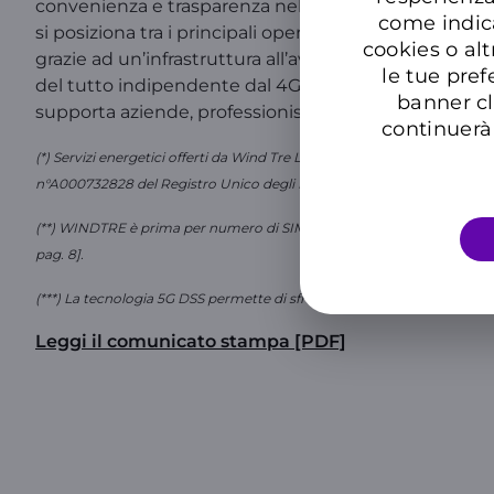
convenienza e trasparenza nelle offerte e che possono
come indic
si posiziona tra i principali operatori mobili in Itali
cookies o alt
grazie ad un’infrastruttura all’avanguardia. Dal 2025 
le tue pref
del tutto indipendente dal 4G, in grado di supporta
banner cl
supporta aziende, professionisti e amministrazioni ne
continuerà 
(*) Servizi energetici offerti da Wind Tre Luce e Gas s.r.l., società
n°A000732828 del Registro Unico degli Intermediari Assicurativi e Riass
(**) WINDTRE è prima per numero di SIM human residenziali (totale S
pag. 8].
(***) La tecnologia 5G DSS permette di sfruttare la rete in modo intellige
Leggi il comunicato stampa [PDF]