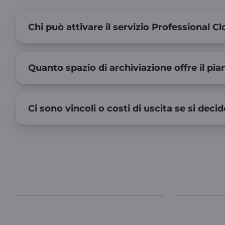
Chi può attivare il servizio Professional
Quanto spazio di archiviazione offre il pi
Ci sono vincoli o costi di uscita se si decid
WINDTRE
In evide
WINDTRE
è l’operatore italiano che
Privacy