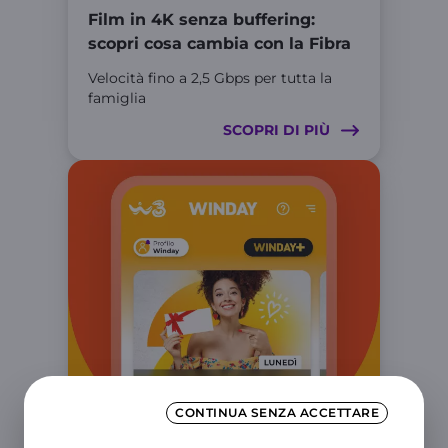
Film in 4K senza buffering:
scopri cosa cambia con la Fibra
Velocità fino a 2,5 Gbps per tutta la
famiglia
SCOPRI DI PIÙ
CONTINUA SENZA ACCETTARE