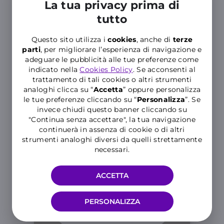
La tua privacy prima di
tutto
WINDAY
Hai già controllato il regalo
Questo sito utilizza i
cookies
, anche di
terze
parti
, per migliorare l’esperienza di navigazione e
WINDAY di oggi?
adeguare le pubblicità alle tue preferenze come
Premi, sconti e sorprese ogni giorno
indicato nella
Cookies Policy
. Se acconsenti al
trattamento di tali cookies o altri strumenti
SCOPRI IL TUO REGALO
analoghi clicca su “
Accetta
” oppure personalizza
le tue preferenze cliccando su “
P
ersonalizza
”. Se
invece chiudi questo banner cliccando su
"Continua senza accettare", la tua navigazione
continuerà in assenza di cookie o di altri
strumenti analoghi diversi da quelli strettamente
necessari.
ACCETTA
PERSONALIZZA