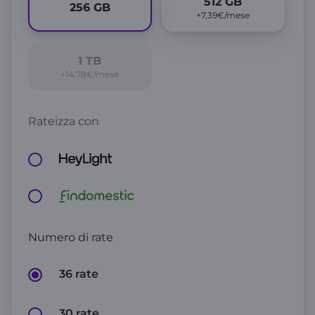
512
GB
256
GB
+7,39€/mese
1
TB
+14,78€/mese
Rateizza con
Numero di rate
36 rate
30 rate