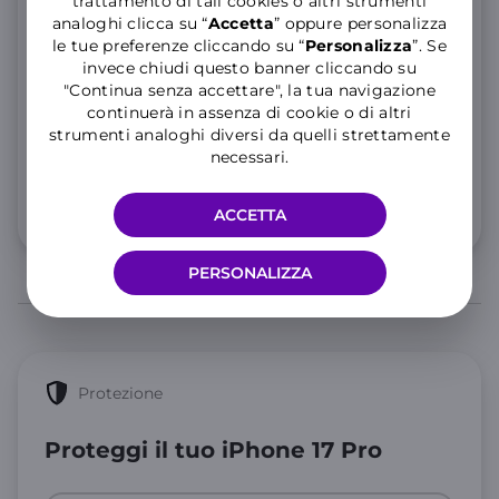
trattamento di tali cookies o altri strumenti
200 GIGA Full Speed, poi illimitati a 10 Mbps
analoghi clicca su “
Accetta
” oppure personalizza
Minuti illimitati e 200 SMS
le tue preferenze cliccando su “
P
ersonalizza
”. Se
invece chiudi questo banner cliccando su
25 GIGA aggiuntivi in Unione Europea per 3 mesi
"Continua senza accettare", la tua navigazione
Consulta le
note informative
dell’offerta.
continuerà in assenza di cookie o di altri
10
strumenti analoghi diversi da quelli strettamente
,99€
necessari.
al mese
Info 5G e condizioni traffico illimitato
ACCETTA
PERSONALIZZA
Protezione
Proteggi il tuo iPhone 17 Pro