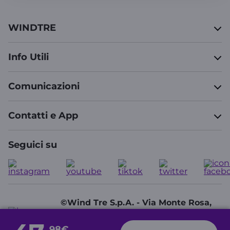
WINDTRE
Info Utili
Comunicazioni
Contatti e App
Seguici su
©Wind Tre S.p.A. - Via Monte Rosa,
91 - 20149 Milano (MI) - Partita IVA:
13378520152
,98€