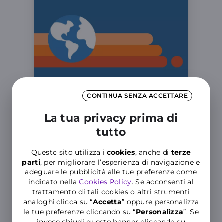
CONTINUA SENZA ACCETTARE
LEARN MORE
La tua privacy prima di
Pellegrini Italiani
tutto
Scopri l'offerta esclusiva
Questo sito utilizza i
cookies
, anche di
terze
parti
, per migliorare l’esperienza di navigazione e
WINDTRE dedicata al Giubileo
adeguare le pubblicità alle tue preferenze come
2025!
indicato nella
Cookies Policy
. Se acconsenti al
Tanti GIGA e Minuti per essere
trattamento di tali cookies o altri strumenti
sempre connessi durante il tuo
analoghi clicca su “
Accetta
” oppure personalizza
Pellegrinaggio
le tue preferenze cliccando su “
P
ersonalizza
”. Se
invece chiudi questo banner cliccando su