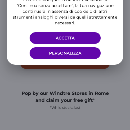
"Continua senza accettare", la tua navigazione
continuerà in assenza di cookie o di altri
strumenti analoghi diversi da quelli strettamente
necessari.
ACCETTA
PERSONALIZZA
SCOPRI
Pop by our Windtre Stores in Rome
and claim your free gift
*
*While stocks last