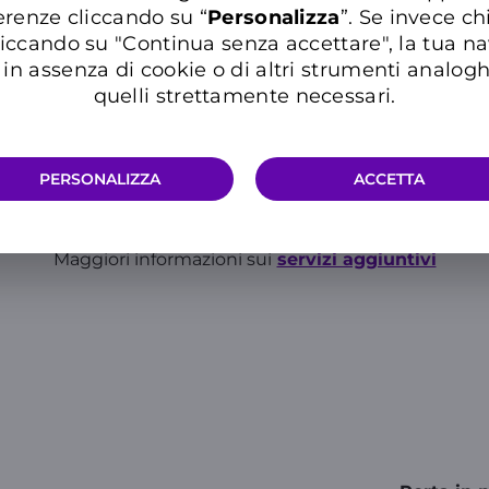
1° 
erenze cliccando su “
P
ersonalizza
”. Se invece c
iccando su "Continua senza accettare", la tua n
in assenza di cookie o di altri strumenti analogh
quelli strettamente necessari.
PERSONALIZZA
ACCETTA
Maggiori informazioni sui
servizi aggiuntivi