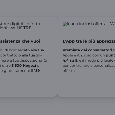
I Vantaggi della tua Offerta
assistenza che vuoi
L'App tra le più apprezz
gni dubbio legato alla tua
Premiata dai consumatori
s
l contratto o alla tua SIM.
Apple e Android con un
punt
pre a tua disposizione. Ci
4.4 su 5
; è il modo più facile
i oltre
3.500 Negozi
o
per controllare e personalizza
o gratuitamente il
159
offerta.