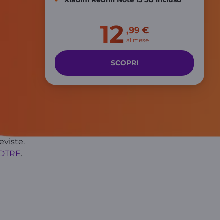
Xiaomi Redmi Note 15 5G incluso
12
,99 €
al mese
SCOPRI
eviste.
NDTRE
.