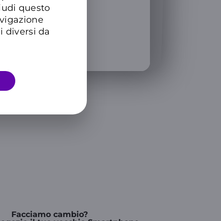
mese GRATIS
SCOPRI
hiudi questo
avigazione
i diversi da
Facciamo cambio?