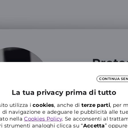
Proteg
Smartphon
Aggiun
CONTINUA SE
de
La tua privacy prima di tutto
100 GIG
ito utilizza i
cookies
, anche di
terze parti
, per m
con Pi
a di navigazione e adeguare le pubblicità alle tu
ato nella
Cookies Policy
. Se acconsenti al trattam
ri strumenti analoghi clicca su “
Accetta
” oppure