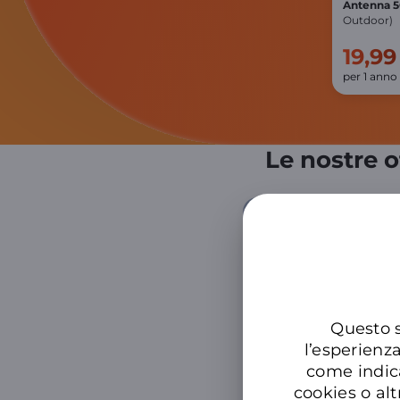
Antenna 
Outdoor)
19,99
per 1 anno
Le nostre o
Info su 5G e illimitato
Questo s
l’esperienz
come indic
cookies o alt
Samsung Galaxy Z