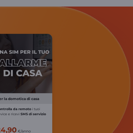
er la domotica di casa
ontrolla da remoto
i tuoi
vice e ricevi
SMS di servizio
24,90
€/anno