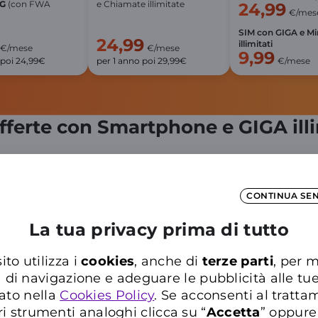
5G
(con FWA
e Chiamate illimitate
24,99
€/mes
SIM con GIGA e Mi
24,99
illimitati
€/mese
€/mese
9,99
 poi 24,99€
per 1 anno poi 29,99€
€/mese
fferte con Smartphone e GIGA illi
Info su 5G e illimitato
Info su 5G e illimitato
In
CONTINUA SE
La tua privacy prima di tutto
ito utilizza i
cookies
, anche di
terze parti
, per m
a di navigazione e adeguare le pubblicità alle tu
ato nella
Cookies Policy
. Se acconsenti al trattam
ri strumenti analoghi clicca su “
Accetta
” oppure
XiaomiRedmi Note 15
Motorola Edge 70
i