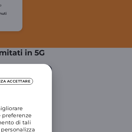
e
nuti
mitati in 5G
fo su 5G e illimitato
NZA ACCETTARE
igliorare
e preferenze
ento di tali
 personalizza
Phone 17