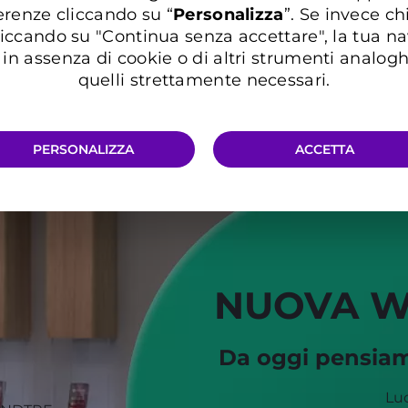
Pro 5G
Fusion
G
erenze cliccando su “
P
ersonalizza
”. Se invece c
i
GIGA e Minuti illimitati
GIGA e Minuti illimitati
iccando su "Continua senza accettare", la tua n
in assenza di cookie o di altri strumenti analogh
quelli strettamente necessari.
a partire da
a partire da
a 
+2,99
+5,99
€/mese
€/mese
PERSONALIZZA
ACCETTA
NUOVA W
Da oggi pensiamo
Luc