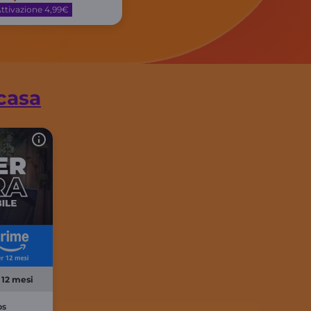
ttivazione 4,99€
casa
 12 mesi
ps