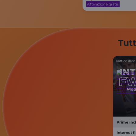
Attivazione gratis
Tutt
Traffico illim
Prime incl
Internet f