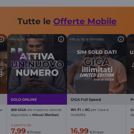
Tutte le
Offerte
Mobile
Info su 5G e illimitato
Info su 5G e illimitato
SOLO ONLINE
GIGA Full Speed
P
Wi-Fi
e
5G
per casa e
he
200 GIGA
alla massima velocità
C
mobilità
disponibile
e
Minuti illimitati
de
a partire da
7,99
16,99
€/mese
€/mese