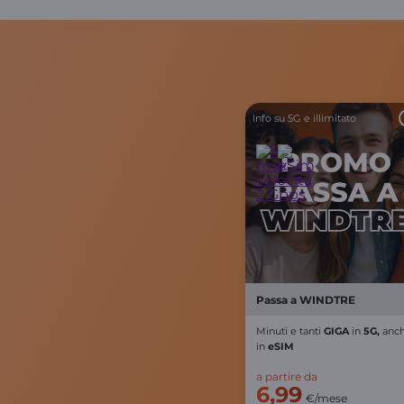
Info su 5G e illimitato
Passa a WINDTRE
Minuti e
tanti
GIGA
in
5G,
anc
in
eSIM
a partire da
6,99
€/mese