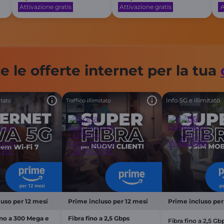
Attivazione gratis
Attivazione gratis
A
e le offerte internet per la tua
Info 5G e illimitato
itato
Traffico illimitato
uso per 12 mesi
Prime incluso per 12 mesi
Prime incluso per
ino a 300 Mega e
Fibra fino a 2,5 Gbps
Fibra fino a 2,5 Gb